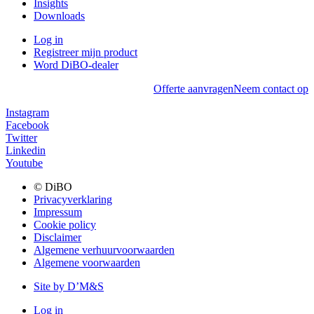
Insights
Downloads
Log in
Registreer mijn product
Word DiBO-dealer
Offerte aanvragen
Neem contact op
Instagram
Facebook
Twitter
Linkedin
Youtube
© DiBO
Privacyverklaring
Impressum
Cookie policy
Disclaimer
Algemene verhuurvoorwaarden
Algemene voorwaarden
Site by D’M&S
Log in