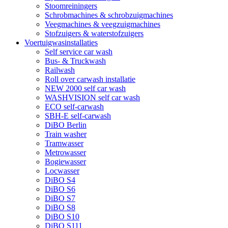
Stoomreiningers
Schrobmachines & schrobzuigmachines
Veegmachines & veegzuigmachines
Stofzuigers & waterstofzuigers
Voertuigwasinstallaties
Self service car wash
Bus- & Truckwash
Railwash
Roll over carwash installatie
NEW 2000 self car wash
WASHVISION self car wash
ECO self-carwash
SBH-E self-carwash
DiBO Berlin
Train washer
Tramwasser
Metrowasser
Bogiewasser
Locwasser
DiBO S4
DiBO S6
DiBO S7
DiBO S8
DiBO S10
DiBO S111