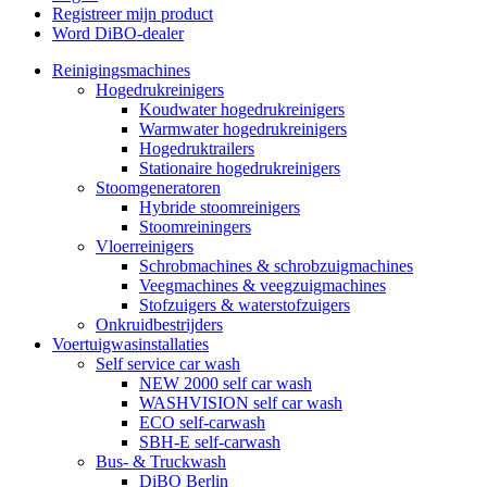
Registreer mijn product
Word DiBO-dealer
Reinigingsmachines
Hogedrukreinigers
Koudwater hogedrukreinigers
Warmwater hogedrukreinigers
Hogedruktrailers
Stationaire hogedrukreinigers
Stoomgeneratoren
Hybride stoomreinigers
Stoomreiningers
Vloerreinigers
Schrobmachines & schrobzuigmachines
Veegmachines & veegzuigmachines
Stofzuigers & waterstofzuigers
Onkruidbestrijders
Voertuigwasinstallaties
Self service car wash
NEW 2000 self car wash
WASHVISION self car wash
ECO self-carwash
SBH-E self-carwash
Bus- & Truckwash
DiBO Berlin