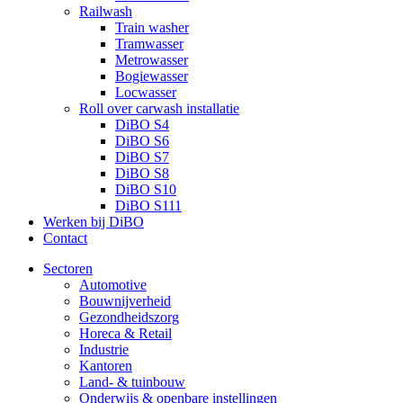
Railwash
Train washer
Tramwasser
Metrowasser
Bogiewasser
Locwasser
Roll over carwash installatie
DiBO S4
DiBO S6
DiBO S7
DiBO S8
DiBO S10
DiBO S111
Werken bij DiBO
Contact
Sectoren
Automotive
Bouwnijverheid
Gezondheidszorg
Horeca & Retail
Industrie
Kantoren
Land- & tuinbouw
Onderwijs & openbare instellingen