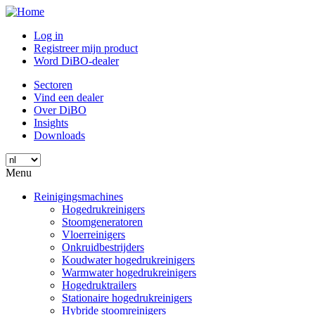
Overslaan
en
Log in
naar
Registreer mijn product
de
Word DiBO-dealer
inhoud
gaan
Sectoren
Vind een dealer
Over DiBO
Insights
Downloads
Menu
Reinigingsmachines
Hogedrukreinigers
Stoomgeneratoren
Vloerreinigers
Onkruidbestrijders
Koudwater hogedrukreinigers
Warmwater hogedrukreinigers
Hogedruktrailers
Stationaire hogedrukreinigers
Hybride stoomreinigers