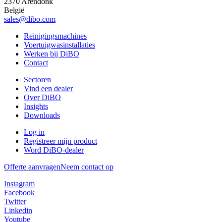
2370 Arendonk
België
sales@dibo.com
Reinigingsmachines
Voertuigwasinstallaties
Werken bij DiBO
Contact
Sectoren
Vind een dealer
Over DiBO
Insights
Downloads
Log in
Registreer mijn product
Word DiBO-dealer
Offerte aanvragen
Neem contact op
Instagram
Facebook
Twitter
Linkedin
Youtube