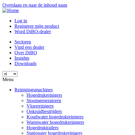
Overslaan en naar de inhoud gaan
Log in
Registreer mijn product
Word DiBO-dealer
Sectoren
Vind een dealer
Over DiBO
Insights
Downloads
Menu
Reinigingsmachines
Hogedrukreinigers
Stoomgeneratoren
Vloerreinigers
Onkruidbestrijders
Koudwater hogedrukreinigers
Warmwater hogedrukreinigers
Hogedruktrailers
Stationaire hogedrukreinigers