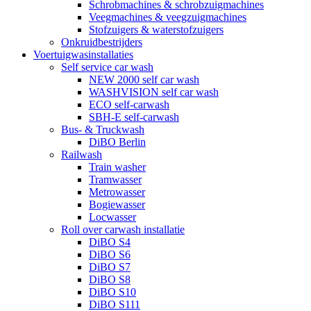
Schrobmachines & schrobzuigmachines
Veegmachines & veegzuigmachines
Stofzuigers & waterstofzuigers
Onkruidbestrijders
Voertuigwasinstallaties
Self service car wash
NEW 2000 self car wash
WASHVISION self car wash
ECO self-carwash
SBH-E self-carwash
Bus- & Truckwash
DiBO Berlin
Railwash
Train washer
Tramwasser
Metrowasser
Bogiewasser
Locwasser
Roll over carwash installatie
DiBO S4
DiBO S6
DiBO S7
DiBO S8
DiBO S10
DiBO S111