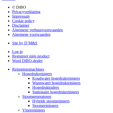
© DiBO
Privacyverklaring
Impressum
Cookie policy
Disclaimer
Algemene verhuurvoorwaarden
Algemene voorwaarden
Site by D’M&S
Log in
Registreer mijn product
Word DiBO-dealer
Reinigingsmachines
Hogedrukreinigers
Koudwater hogedrukreinigers
Warmwater hogedrukreinigers
Hogedruktrailers
Stationaire hogedrukreinigers
Stoomgeneratoren
Hybride stoomreinigers
Stoomreiningers
Vloerreinigers