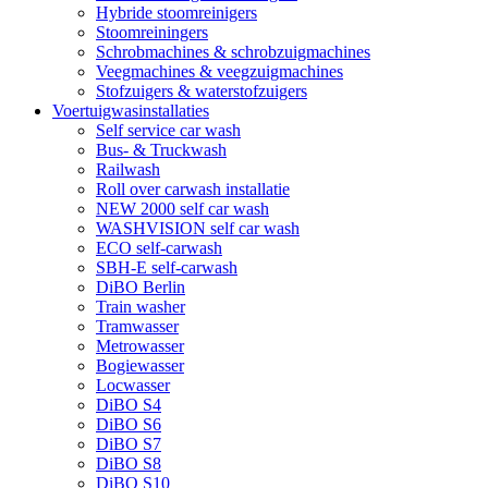
Hybride stoomreinigers
Stoomreiningers
Schrobmachines & schrobzuigmachines
Veegmachines & veegzuigmachines
Stofzuigers & waterstofzuigers
Voertuigwasinstallaties
Self service car wash
Bus- & Truckwash
Railwash
Roll over carwash installatie
NEW 2000 self car wash
WASHVISION self car wash
ECO self-carwash
SBH-E self-carwash
DiBO Berlin
Train washer
Tramwasser
Metrowasser
Bogiewasser
Locwasser
DiBO S4
DiBO S6
DiBO S7
DiBO S8
DiBO S10