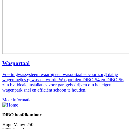
Wasportaal
Voertuigwassysteem waarbij een wasportaal er voor zorgt dat je
wagen netjes gewassen wordt. Wasportalen DiBO S4 en DiBO S6
zijn bv. ideale installaties voor garagebedrijven om het eigen
wagenpark snel en efficiënt schoon te houden.
Meer informatie
DiBO hoofdkantoor
Hoge Mauw 250