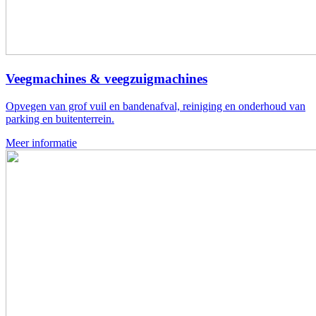
Veegmachines & veegzuigmachines
Opvegen van grof vuil en bandenafval, reiniging en onderhoud van
parking en buitenterrein.
Meer informatie