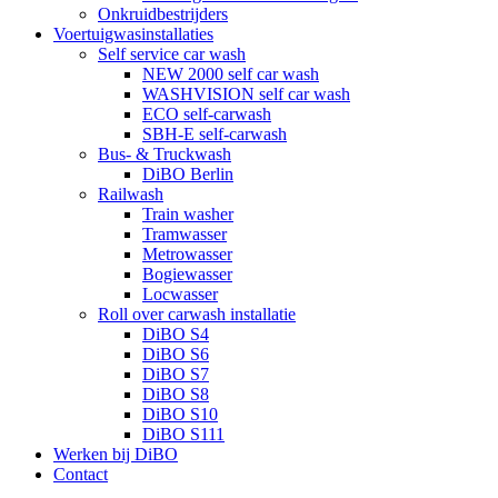
Onkruidbestrijders
Voertuigwasinstallaties
Self service car wash
NEW 2000 self car wash
WASHVISION self car wash
ECO self-carwash
SBH-E self-carwash
Bus- & Truckwash
DiBO Berlin
Railwash
Train washer
Tramwasser
Metrowasser
Bogiewasser
Locwasser
Roll over carwash installatie
DiBO S4
DiBO S6
DiBO S7
DiBO S8
DiBO S10
DiBO S111
Werken bij DiBO
Contact