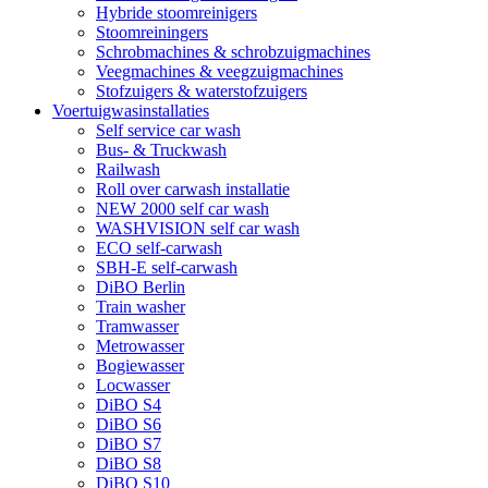
Hybride stoomreinigers
Stoomreiningers
Schrobmachines & schrobzuigmachines
Veegmachines & veegzuigmachines
Stofzuigers & waterstofzuigers
Voertuigwasinstallaties
Self service car wash
Bus- & Truckwash
Railwash
Roll over carwash installatie
NEW 2000 self car wash
WASHVISION self car wash
ECO self-carwash
SBH-E self-carwash
DiBO Berlin
Train washer
Tramwasser
Metrowasser
Bogiewasser
Locwasser
DiBO S4
DiBO S6
DiBO S7
DiBO S8
DiBO S10