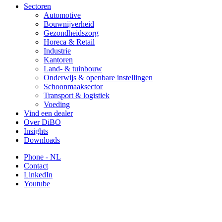
Sectoren
Automotive
Bouwnijverheid
Gezondheidszorg
Horeca & Retail
Industrie
Kantoren
Land- & tuinbouw
Onderwijs & openbare instellingen
Schoonmaaksector
Transport & logistiek
Voeding
Vind een dealer
Over DiBO
Insights
Downloads
Phone - NL
Contact
LinkedIn
Youtube