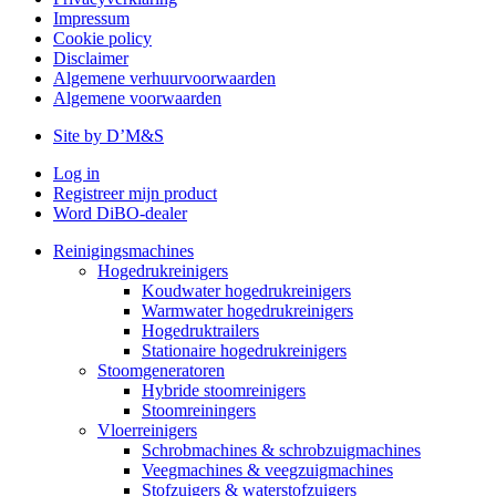
Impressum
Cookie policy
Disclaimer
Algemene verhuurvoorwaarden
Algemene voorwaarden
Site by D’M&S
Log in
Registreer mijn product
Word DiBO-dealer
Reinigingsmachines
Hogedrukreinigers
Koudwater hogedrukreinigers
Warmwater hogedrukreinigers
Hogedruktrailers
Stationaire hogedrukreinigers
Stoomgeneratoren
Hybride stoomreinigers
Stoomreiningers
Vloerreinigers
Schrobmachines & schrobzuigmachines
Veegmachines & veegzuigmachines
Stofzuigers & waterstofzuigers