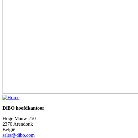
DiBO hoofdkantoor
Hoge Mauw 250
2370 Arendonk
België
sales@dibo.com