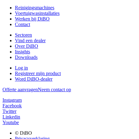
Reinigingsmachines
Voertuigwasinstallaties
Werken bij DiBO
Contact
Sectoren
Vind een dealer
Over DiBO
Insights
Downloads
Log in
Registreer mijn product
Word DiBO-dealer
Offerte aanvragen
Neem contact op
Instagram
Facebook
Twitter
Linkedin
Youtube
© DiBO
Privacyverklaring