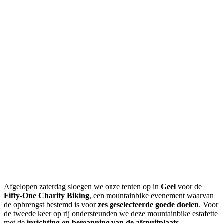
Afgelopen zaterdag sloegen we onze tenten op in
Geel
voor de
Fifty-One Charity Biking
, een mountainbike evenement waarvan
de opbrengst bestemd is voor
zes geselecteerde goede doelen
. Voor
de tweede keer op rij ondersteunden we deze mountainbike estafette
met de
inrichting en bemanning van de afspuitplaats
.