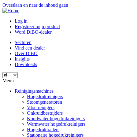
Overslaan en naar de inhoud gaan
Log in
Registreer mijn product
Word DiBO-dealer
Sectoren
Vind een dealer
Over DiBO
Insights
Downloads
Menu
Reinigingsmachines
Hogedrukreinigers
Stoomgeneratoren
Vloerreinigers
Onkruidbestrijders
Koudwater hogedrukreinigers
Warmwater hogedrukreinigers
Hogedruktrailers
Stationaire hogedrukreinigers