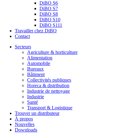
DiBO S6
DiBO S7
DiBO S8
DiBO S10
DiBO S111
Travailler chez DiBO
Contact
Secteurs
Agriculture & horticulture
Alimentation
Automobile
Bureaux
Bâtiment
Collectivités publiques
Horeca & distribution
Industrie de nettoyage
Industrie
Santé
Transport & Logistique
Trouver un distributeur
À propos
Nouvelles
Downloads