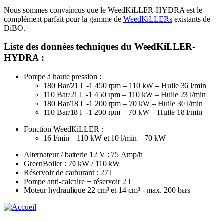
Nous sommes convaincus que le WeedKiLLER-HYDRA est le
complément parfait pour la gamme de
WeedKiLLERs
existants de
DiBO.
Liste des données techniques du WeedKiLLER-
HYDRA :
Pompe à haute pression :
180 Bar/21 l -1 450 rpm – 110 kW – Huile 36 l/min
110 Bar/21 l -1 450 rpm – 110 kW – Huile 23 l/min
180 Bar/18 l -1 200 rpm – 70 kW – Huile 30 l/min
110 Bar/18 l -1 200 rpm – 70 kW – Huile 18 l/min
Fonction WeedKiLLER :
16 l/min – 110 kW et 10 l/min – 70 kW
Alternateur / batterie 12 V : 75 Amp/h
GreenBoiler : 70 kW / 110 kW
Réservoir de carburant : 27 l
Pompe anti-calcaire + réservoir 2 l
Moteur hydraulique 22 cm³ et 14 cm³ - max. 200 bars