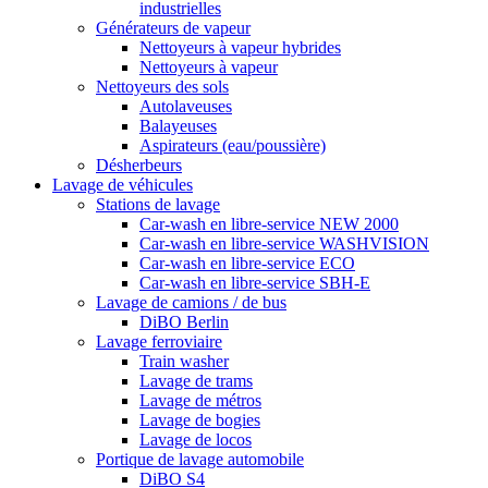
industrielles
Générateurs de vapeur
Nettoyeurs à vapeur hybrides
Nettoyeurs à vapeur
Nettoyeurs des sols
Autolaveuses
Balayeuses
Aspirateurs (eau/poussière)
Désherbeurs
Lavage de véhicules
Stations de lavage
Car-wash en libre-service NEW 2000
Car-wash en libre-service WASHVISION
Car-wash en libre-service ECO
Car-wash en libre-service SBH-E
Lavage de camions / de bus
DiBO Berlin
Lavage ferroviaire
Train washer
Lavage de trams
Lavage de métros
Lavage de bogies
Lavage de locos
Portique de lavage automobile
DiBO S4