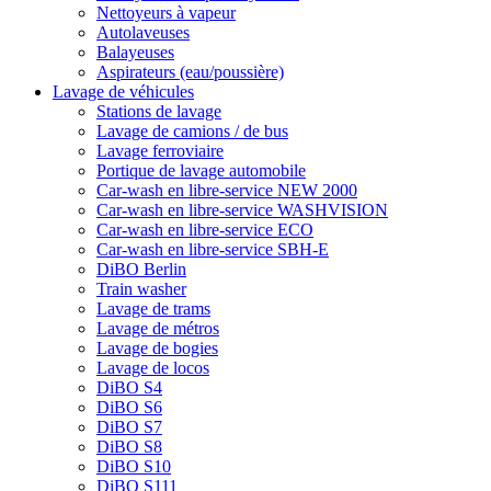
Nettoyeurs à vapeur
Autolaveuses
Balayeuses
Aspirateurs (eau/poussière)
Lavage de véhicules
Stations de lavage
Lavage de camions / de bus
Lavage ferroviaire
Portique de lavage automobile
Car-wash en libre-service NEW 2000
Car-wash en libre-service WASHVISION
Car-wash en libre-service ECO
Car-wash en libre-service SBH-E
DiBO Berlin
Train washer
Lavage de trams
Lavage de métros
Lavage de bogies
Lavage de locos
DiBO S4
DiBO S6
DiBO S7
DiBO S8
DiBO S10
DiBO S111